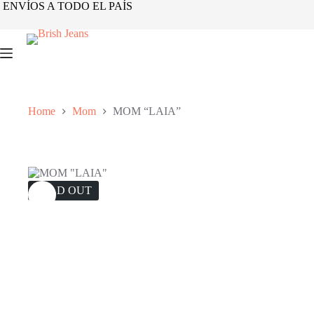
Skip
ENVÍOS A TODO EL PAÍS
to
content
Home
Mom
MOM “LAIA”
SOLD OUT