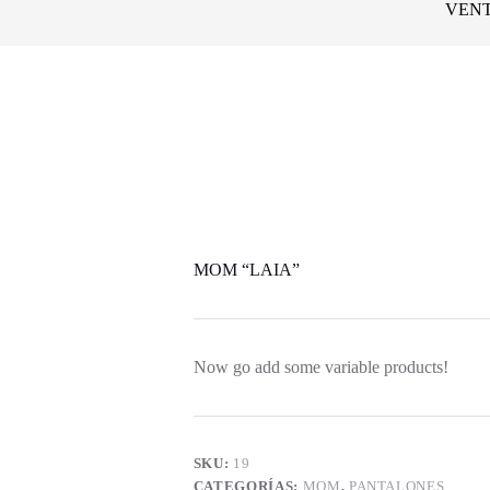
VENT
MOM “LAIA”
Now go add some variable products!
SKU:
19
CATEGORÍAS:
MOM
,
PANTALONES