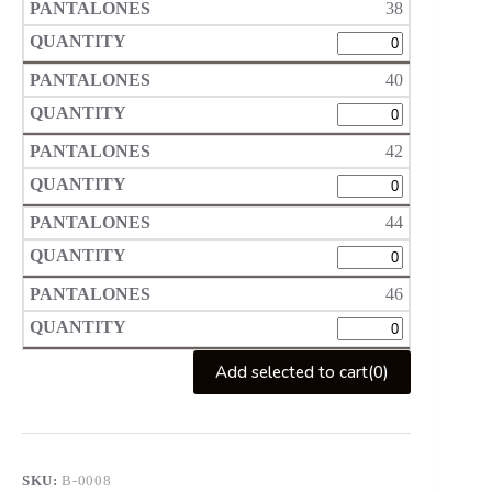
38
40
42
44
46
Add selected to cart
(0)
SKU:
B-0008