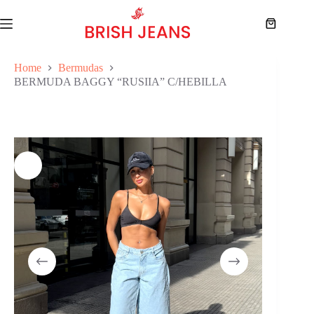
Skip
to
Shopping
content
cart
Home
Bermudas
BERMUDA BAGGY “RUSIIA” C/HEBILLA