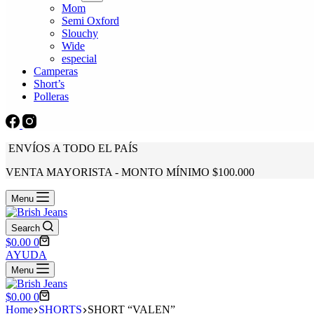
Mom
Semi Oxford
Slouchy
Wide
especial
Camperas
Short’s
Polleras
ENVÍOS A TODO EL PAÍS
VENTA MAYORISTA - MONTO MÍNIMO $100.000
Menu
Search
Shopping
$
0.00
0
cart
AYUDA
Menu
Shopping
$
0.00
0
cart
Home
SHORTS
SHORT “VALEN”