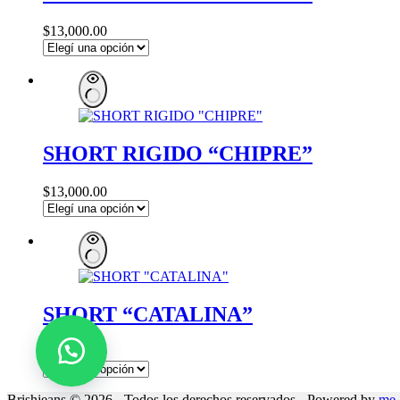
$
13,000.00
SHORT RIGIDO “CHIPRE”
$
13,000.00
SHORT “CATALINA”
$
10,000.00
Brishjeans © 2026 - Todos los derechos reservados - Powered by
me.