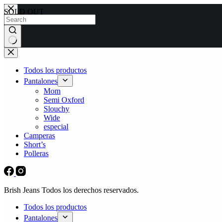
Skip
SOLD OUT
to
content
No
results
Todos los productos
Pantalones
Mom
Semi Oxford
Slouchy
Wide
especial
Camperas
Short’s
Polleras
Brish Jeans Todos los derechos reservados.
Todos los productos
Pantalones