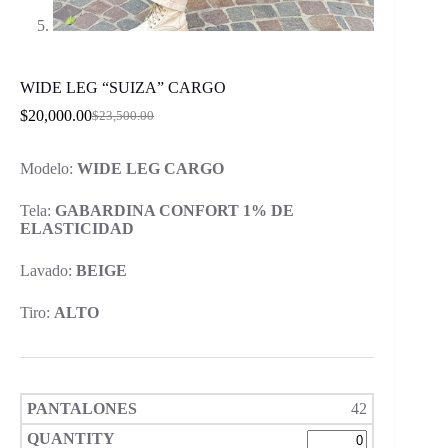
WIDE LEG “SUIZA” CARGO
$
20,000.00
$
23,500.00
Original
Current
price
price
was:
is:
Modelo:
WIDE LEG CARGO
$23,500.00.
$20,000.00.
Tela:
GABARDINA CONFORT 1% DE
ELASTICIDAD
Lavado:
BEIGE
Tiro:
ALTO
42