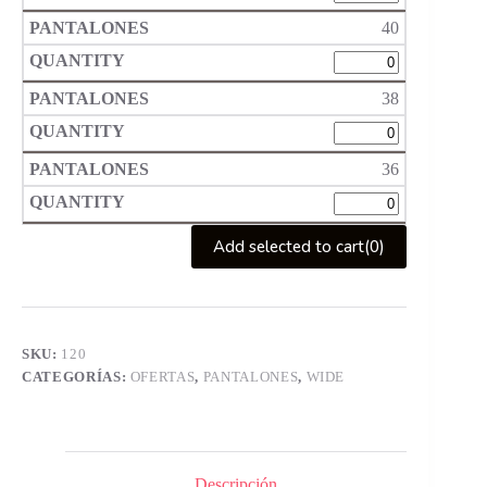
40
38
36
Add selected to cart
(0)
SKU:
120
CATEGORÍAS:
OFERTAS
,
PANTALONES
,
WIDE
Descripción