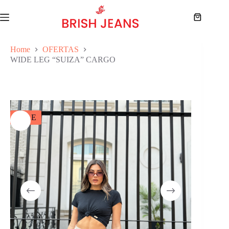
Skip
to
Shopping
content
cart
Home
OFERTAS
WIDE LEG “SUIZA” CARGO
SALE